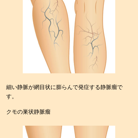
細い静脈が網目状に膨らんで発症する静脈瘤で
す。
クモの巣状静脈瘤