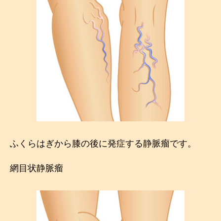
ふくらはぎから膝の後に発症する静脈瘤です。
網目状静脈瘤