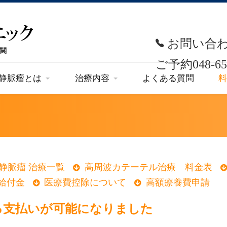
お問い合
ご予約
048-65
静脈瘤とは
治療内容
よくある質問
料
静脈瘤 治療一覧
高周波カテーテル治療 料金表
給付金
医療費控除について
高額療養費申請
る支払いが可能になりました