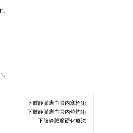
す。
い。
下肢静脈瘤血管内塞栓術
下肢静脈瘤血管内焼灼術
下肢静脈瘤硬化療法